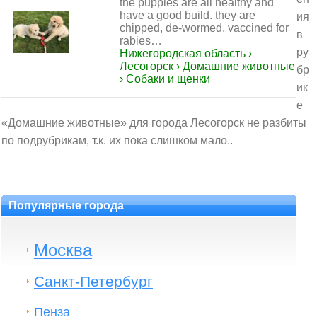
the puppies are all healthy and
have a good build. they are
ия
chipped, de-wormed, vaccined for
в
rabies…
ру
Нижегородская область ›
Лесогорск › Домашние животные
бр
› Собаки и щенки
ик
е
«Домашние животные» для города Лесогорск не разбиты
по подрубрикам, т.к. их пока слишком мало..
Популярные города
Москва
Санкт-Петербург
Пенза